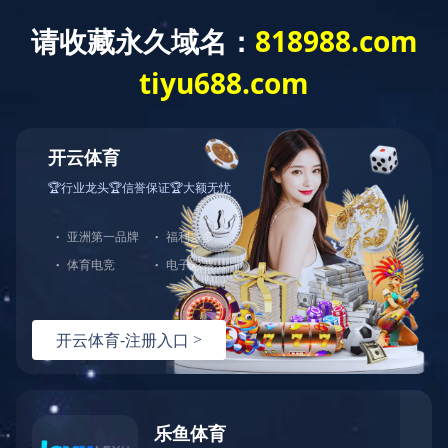
Toggle
naviga
电话
当前位置：
足球网-足球(中国)
<
隐私说明
邮箱
隐私
说明